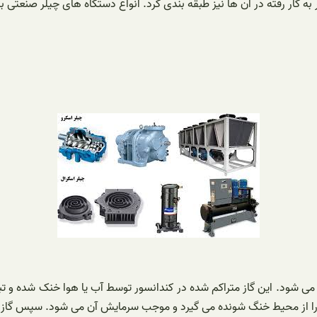
به کار رفته در آن ها نیز طبقه بندی کرد. انواع دستگاه های چیلر صنعتی 
برد (معمولا R134a) توسط کمپرسور متراکم می شود. این گاز متراکم شده در کندانسور توسط آب یا
ا از محیط خنگ شونده می گیرد و موجب سرمایش آن می شود. سپس گاز ناشی