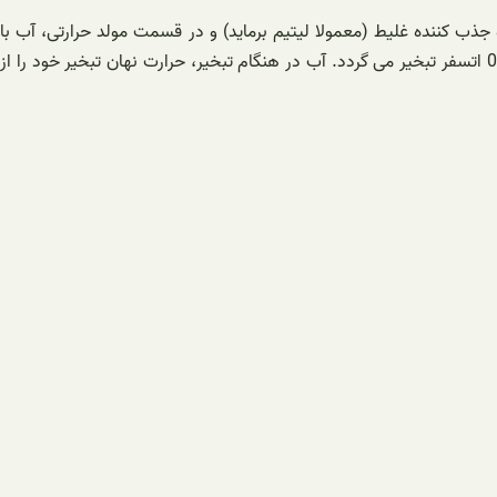
ذب کننده غلیط (معمولا لیتیم برماید) و در قسمت مولد حرارتی، آب با
دریافت حرارت به بخار تبدیل می شود. بخار آب در کندانسور که در فشار 1.0 اتمسفر است به مایع تبدیل شده و سپس در اواپراتور تحت فشار 0.01 اتسفر تبخیر می گردد. آب در هنگام تبخیر، حرارت نهان تبخیر خود را از