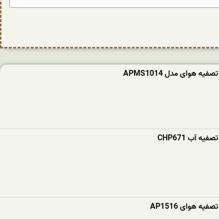
ه هوای مدل APMS1014
ه آب CHP671
یه هوای AP1516