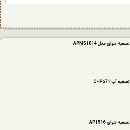
ه هوای مدل APMS1014
ه آب CHP671
یه هوای AP1516