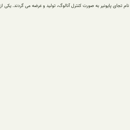
ی دیواری گلدیران در ظرفیت های 24000 و 28000 با نام تجاری پرستیژ و به صورت کنترل دیجیتال و در ظرفیت های 26000 و 30000 با نام تجای پایونیر به صورت کنترل آنالوگ، تولید و عرضه می گردند. یکی از