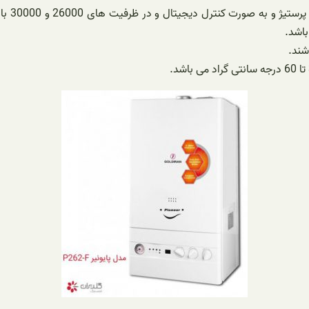
پکیج ها
شند.